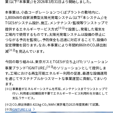
業（以下「本事業」）を2026年3月31日より開始しました。
本事業は、小森コーポレーションつくばプラントの敷地内に、
1,800kWの自家消費型太陽光発電システム（以下「本システム」）を
TGESがシステム設計、施工、メンテナンス・監視等ワンストップで
(※1)
提供するエネルギーサービス方式
で設置し、発電した電気を
工場内で使用するものです。太陽光発電システムは設備の停止に
つながる予兆を監視し、予防保全も迅速に対応することで、設備の
安定稼働を図ります。なお、本事業により年間約860tのCO₂排出削
(※2)
減
を見込んでいます。
今回の取り組みは、東京ガスとTGESが立ち上げたソリューション
(※3)
事業ブランド「IGNITURE」
のソリューションとして提供しま
す。工場における再生可能エネルギー利用の促進、最適な設備運用
を通じてサステナブルかつスマートな事業運営に貢献してまいり
ます。
(※1)
事業者がエネルギーシステムを所有、メンテナンスまでワンストップで
行い、利用者は初期投資不要でエネルギーサービス利用料を対価として
支払うサービス。
(※2)
CO₂排出係数0.421kg-CO₂/kWh（東京電力2025年度実績）で試算。
(※3)
IGNITUREとは