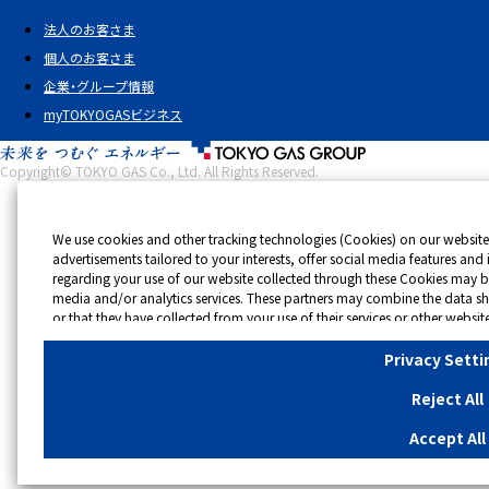
法人のお客さま
個人のお客さま
企業・グループ情報
myTOKYOGASビジネス
Copyright© TOKYO GAS Co., Ltd. All Rights Reserved.
We use cookies and other tracking technologies (Cookies) on our website 
advertisements tailored to your interests, offer social media features an
regarding your use of our website collected through these Cookies may be
media and/or analytics services. These partners may combine the data s
or that they have collected from your use of their services or other webs
by businesses other than us on the internet. If you wish to reject the use o
click "Reject All". If you agree to the use of all Cookies, please click "Acc
Privacy Setti
click
"Privacy Settings"
button. You can change your consent or rejection s
button on this banner or through your browser's "Settings".
Reject All
For more information regarding the processing of personal information in
Accept All
Cookies Details
Privacy Policy