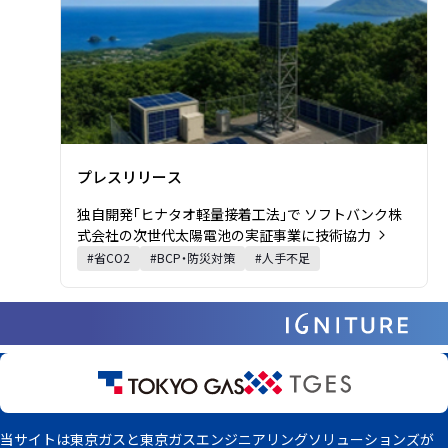
プレスリリース
独自開発「ヒナタオ軽量接着工法」で ソフトバンク株
式会社の次世代太陽電池の実証事業に技術協力
課題・キーワード・業種:
#
省CO2
#
BCP・防災対策
#
人手不足
当サイトは東京ガスと東京ガスエンジニアリングソリューションズが