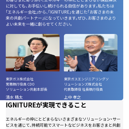
に対しても、お手伝いし続けられる自信があります。私たちは
「エネルギー会社」から、「IGNITURE」を通じた「お客さまの未
来の共創パートナー」になっていきます。ぜひ、お客さまのより
よい未来を一緒に創らせてください。
東京ガス株式会社
東京ガスエンジニアリングソ
常務執行役員 CDO
リューションズ株式会社
ソリューション共創本部長
代表取締役 社長執行役員
清水 精太
上中 孝之
IGNITUREが実現できること
エネルギーの枠にとどまらないさまざまなソリューション・サー
ビスを通じて、持続可能でスマートなビジネスをお客さまと共創