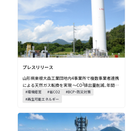
プレスリリース
山形県東根大森工業団地内4事業所で複数事業者連携
2
による天然ガス転換を実現 ～CO
排出量削減、年間約
課題・キーワード・業種:
1,600tを見込む～
#
環境経営
#
省CO2
#
BCP・防災対策
#
再生可能エネルギー
プレスリリースの詳細を見る