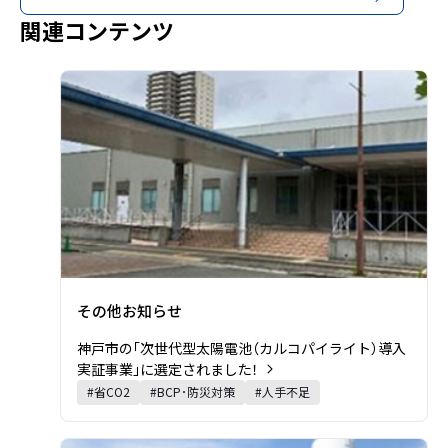
関連コンテンツ
プレスリリースの詳細を見る
その他お知らせ
神戸市の「次世代型太陽電池（カルコパイライト）導入
実証事業」に選定されました！
課題・キーワード・業種:
#
省CO2
#
BCP･防災対策
#
人手不足
プレスリリースの詳細を見る