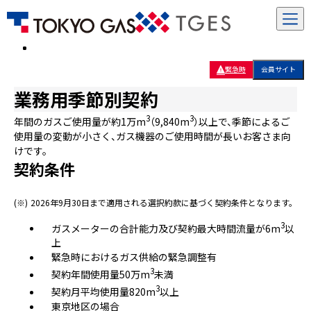
緊急時
会員サイト
業務用季節別契約
3
3
年間のガスご使用量が約1万m
（9,840m
）以上で、季節によるご
使用量の変動が小さく、ガス機器のご使用時間が長いお客さま向
けです。
契約条件
(※)
2026年9月30日まで適用される選択約款に基づく契約条件となります。
3
ガスメーターの合計能力及び契約最大時間流量が6m
以
上
緊急時におけるガス供給の緊急調整有
3
契約年間使用量50万m
未満
3
契約月平均使用量820m
以上
東京地区の場合