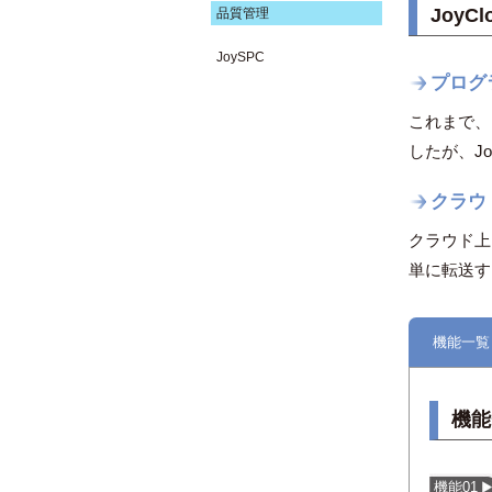
JoyC
品質管理
JoySPC
プログ
これまで、
したが、Jo
クラウ
クラウド上
単に転送す
機能一覧
機能
機能01