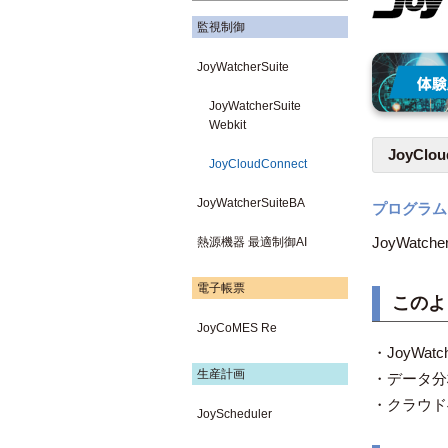
監視制御
JoyWatcherSuite
JoyWatcherSuite
Webkit
JoyClo
JoyCloudConnect
JoyWatcherSuiteBA
プログラム
JoyWat
熱源機器 最適制御AI
電子帳票
このよ
JoyCoMES Re
・JoyWa
生産計画
・データ分
・クラウド
JoyScheduler