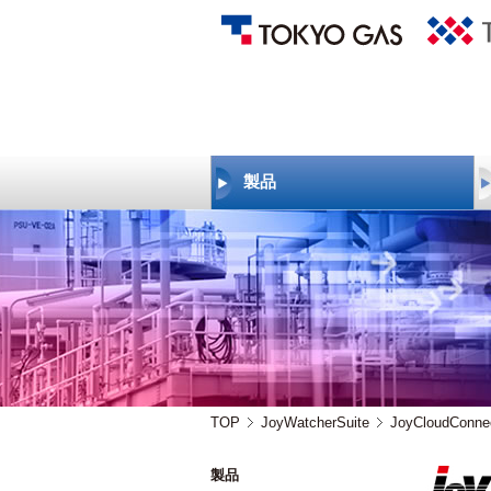
製品
監視制御
JoyWatcherSuite
JoyWatcherSuite
Webkit
JoyCloudConnect
JoyWatcherSuiteBA
熱源機器 最適制御AI
TOP
JoyWatcherSuite
JoyCloudConne
製品