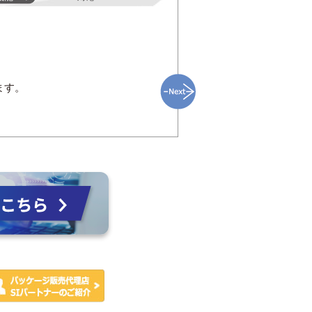
簡単な接続設定
機能02
います。
接続先クラウド、転送間隔
Microsoft Azure/Ama