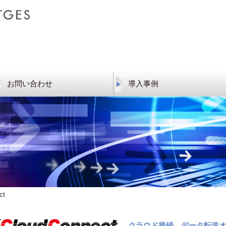
お問い合わせ
導入事例
電子帳票
生産計画
JoyCoMES Re
JoyScheduler
セミナー・教材
ct
クラウド接続、データ転送