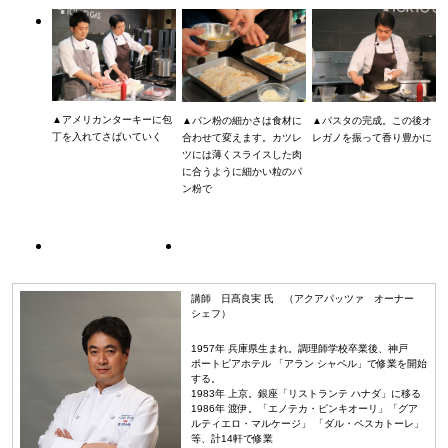
▲アメリカンターキーに包
▲パン粉の細かさは食材に
▲パスタの完成。この後オ
丁を入れてさばいていく
合わせて変えます。カツレ
レガノを振って香り豊かに
ツには薄くスライスした肉
に合うように細かい粒のパ
ン粉で
講師 日髙良実 氏 （アクアパッツァ オーナー
シェフ）
1957年 兵庫県生まれ。調理師学校卒業後、神戸
ポートピアホテル 「アラン シャペル」で修業を開始
する。
1983年 上京。銀座「リストランテ ハナダ」に移る
1986年 渡伊。「エノテカ・ピンキオーリ」「グア
ルティエロ・マルケージ」 「ダル・ペスカトーレ」
等、計14軒で修業