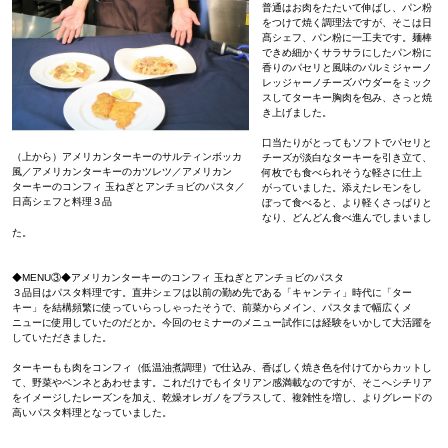
普通はお肉をたたいて伸ばし、パン粉
をつけて焼く調理法ですが、そこは日
髙シェフ、パン粉に一工夫です。麺棒
できめ細かくサラサラにしたパン粉に
香りのパセリと風味のパルミジャーノ
レッジャーノチーズパウダーをミック
スしてターキー胸肉を包み、さっと焼
き上げました。
口当たりがとってもソフトでパセリと
（上から）アメリカンターキーのサルティンボッカ
チーズが淡白なターキーを引き立て、
風／アメリカンターキーのカツレツ／アメリカン
何枚でも食べられそうな軽さに仕上
ターキーのコンフィ 玉ねぎとアンチョビのパスタ／
がっていました。添えたレモンをし
日高シェフと料理３品
ぼって食べると、より軽くさっぱりと
なり、どんどん食べ進んでしまいまし
た。
◆MENU③◆アメリカンターキーのコンフィ 玉ねぎとアンチョビのパスタ
３品目はパスタ料理です。直井シェフは以前の勤め先である「キャンティ」時代に「ター
キー」を結構頻繁に使っていらっしゃったそうで、前菜からメイン、パスタまで幅広くメ
ニューに使用していたのだとか。今回のセミナーのメニュー試作には経験をいかして大活躍を
していただきました。
ターキーもも肉をコンフィ（低温油煮調理）で仕込み、香ばしく焼き色を付けてからカットし
て、野菜やペンネとあわせます。これだけでもイタリアン感満載なのですが、そこへシチリア
をイメージしたレーズンを加え、乾燥オレガノをプラスして、複雑性を増し、よりグレードの
高いパスタ料理となっていました。