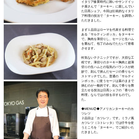
イタリア修業時代に賄いやサンドイッ
チ屋さんで「ターキー」に親しんでい
た日髙シェフ。今回は伝統的なイタリ
ア料理の技法で「ターキー」を調理い
ただきました。
まず１品目はローマを代表する料理で
ある「サルティンボッカ」をターキー
で。胸肉を薄切りし、セージと生ハム
を重ねて、包丁のみねでたたいて密着
させます。
何気ないテクニックですが、大切な工
程です。薄切りのターキー胸肉と超薄
切りの生ハムとの塩気のバランスが絶
妙で、刻んで挟んだセージの香りもベ
ストマッチでした。普通の「サルティ
ンボッカ」に使うセージは葉のままで
挟むのが一般的です。刻んで香りを際
立たせる技法は日髙シェフの「香りの
料理」ならではの技を示すものでし
た。
◆MENU②◆アメリカンターキーのカ
ツレツ
２品目は「カツレツ」です。ミラノ風
カツレツ（コトレッタ）では仔牛を使
うところを「ターキー」でご紹介いた
だきました。