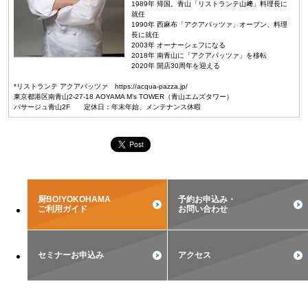
1989年 帰国。青山「リストランテ山﨑」料理長に
就任
1990年 西麻布「アクアパッツァ」オープン、料理
長に就任
2003年 オーナーシェフになる
2018年 南青山に「アクアパッツァ」を移転
2020年 開店30周年を迎える
*リストランテ アクアパッツァ https://acqua-pazza.jp/
東京都港区南青山2-27-18 AOYAMA M’s TOWER（青山エムズタワー）
パサージュ青山2F 定休日：年末年始、メンテナンス休暇
厨BO!YOKOHAMA
予約お申込み・
ご利用ガイド
お問い合わせ
セミナーお申込み
アクセス