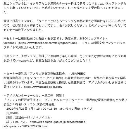
渡辺シェフからは「イタリアらしさ満開のターキー料理で参考になりました。僕もフレンチら
しさを出していきたいです」と感想をいただき、しっかりバトンを受け取っていただきまし
た。
最後に日髙シェフから、「ターキーというベーシックな食材の新たな可能性をいろいろ感じた
ので、ぜひ皆さんも和食でもいいですし、色々お試しください」とのメッセージをいただいて
セミナーは終了となりました。
本セミナーは後日動画でも配信する予定です。決定次第、厨BO!ウェブサイト・
facebook（https://www.facebook.com/tokyogaschubo）、フランス料理文化センターのウェ
ブサイトでお伝えいたします。
日髙シェフ、直井シェフ、美味しいお料理と楽しい時間、そして新たな挑戦が周りにどう影響
を広げていったかなど、貴重なお話をありがとうございました！！
＊ターキー提供元「アメリカ家禽鶏卵輸出協会」（USAPEEC）
家禽鶏卵商品（チキン,ターキー,ダック,鶏卵）の需要拡大のために、世界の主要な国々で幅広
い活動を行っています。高度な生産技術と徹底した検査制度で、アメリカのおいしさを世界に
届けています。https://www.usapeec-jp.com/
＊アメリカンターキーセミナー第二弾 開催！
「フレンチの巨匠が手掛ける プレミアム ローストターキー 世界的な変革の時代をどう乗り
切るか！有名レストラン 成功の舞台裏」
・2022年9月26日（月）15：00～16:30 オンライン配信（ライブ）
・定員50名
・講師：渡辺雄一郎（ナベノイズム）
・詳しくはこちら https://eee.tokyo-gas.co.jp/service/chubo-
sr/experience/2022/220926.html