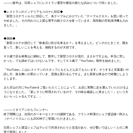
———後半は、日髙シェフにレストラン運営や最近の新たな試みについて伺いました。
◆レストランのインテリアもコロナに対応◆
「新型コロナウィルスに対応して、各テーブルにかけていた『テーブルクロス』を思い切って
やめました。その代わりに上質な厚手の紙クロスを使っています。高性能の空気清浄機も入れ
ました。」
◆挑戦◆
「新型コロナが流行して『飲食店に何が出来るか？』を考えました。ピンチのときこそ、開き
直って、新しいことを考える、挑戦するのが大切です。
６０歳で店を南青山に移転して、数年して新型コロナが流行。まさかですよね。本当に苦し
かった。でも諦めてはいけないんです。そして６３歳で『YouTube』制作を始めました。
『YouTube』にはレストランのスタッフにもどんどん出てもらいます。そうすると言葉遣いや
話し方、振る舞いが変わっていき、意識も変わるんですよ。また厨房も映るので綺麗にしよう
とします。
また沢山の方にYouTubeをご覧いただくことによって、お店に実際に足を運んでいただけるよ
うになりました。『楽しそうに料理されているので、その味を確認しに来ました！』という方
もいらっしゃるんですよ。」
———イタリアンからフレンチへ
終了間際には、次回のターキーセミナーの講師である、フランス料理のシェフ渡辺雄一郎さん
（ナベノイズム）にもZOOMでご登場いただきました。
日髙シェフと渡辺シェフはテレビで共演されたりと交流があり、ぜひ繋いでほしい！とのご希
望で実現しました。