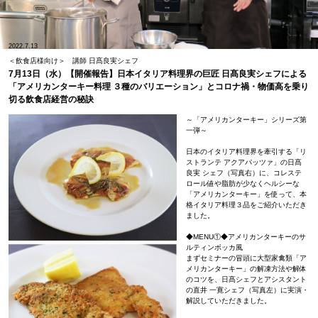
2022.7.13
＜飲食店様向け＞ 講師 日髙良実シェフ
7月13日（水）【開催報告】日本イタリア料理界の巨匠 日髙良実シェフによる
「アメリカンターキー料理 ３種のバリエーション」とコロナ禍・物価高を乗り
切る飲食店経営の秘訣
～「アメリカンターキー」シリーズ第
一弾～
日本のイタリア料理界を牽引する「リ
ストランテ アクアパッツァ」の日髙
良実 シェフ（写真右）に、コレステ
ロール値や脂肪が少なくヘルシーな
「アメリカンターキー」を使って、本
格イタリア料理３品をご紹介いただき
ました。
◆MENU①◆アメリカンターキーのサ
ルティンボッカ風
まずセミナーの冒頭に大型家禽類「ア
メリカンターキー」の解凍方法や解体
のコツを、日髙シェフとアシスタント
の直井 一寛シェフ（写真左）に実演・
解説していただきました。