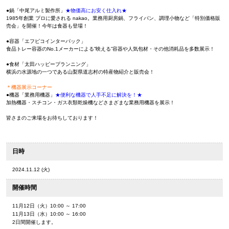
●鍋「中尾アルミ製作所」
★物価高にお安く仕入れ★
1985年創業 プロに愛される nakao。業務用厨房鍋、フライパン、調理小物など「特別価格販
売会」を開催！今年は食器も登場！
●容器「エフピコインターパック」
食品トレー容器のNo.1メーカーによる‟映える”容器や人気包材・その他消耗品を多数展示！
●食材「太田ハッピープランニング」
横浜の水源地の一つである山梨県道志村の特産物紹介と販売会！
＊機器展示コーナー
●機器「業務用機器」
★便利な機器で人手不足に解決を！★
加熱機器・スチコン・ガス衣類乾燥機などさまざまな業務用機器を展示！
皆さまのご来場をお待ちしております！
日時
2024.11.12 (火)
開催時間
11月12日（火）10:00 ～ 17:00
11月13日（水）10:00 ～ 16:00
2日間開催します。