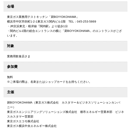
会場
東京ガス業務用テストキッチン「厨BO!YOKOHAMA」
横浜市中区羽衣町1-2-1東京ガス関内ビル1階 TEL：045-253-5869
・JR京浜東北・根岸線『関内駅』より徒歩1分
・関内ビル1階の総合エントランスの横に「厨BO!YOKOHAMA」のエントランスがござ
います。
対象
業務用飲食店さま
参加費
無料
※ご来場の際は、名刺またはショップカードをお持ちください。
主催
厨BO!YOKOHAMA（東京ガス株式会社 カスタマー＆ビジネスソリューションカンパ
ニー）
東京ガスエンジニアリングソリューションズ株式会社 都市エネルギー営業本部 ビジネ
スカスタマー営業部
東京ガスエコモ株式会社
東京ガス横浜中央エネルギー株式会社