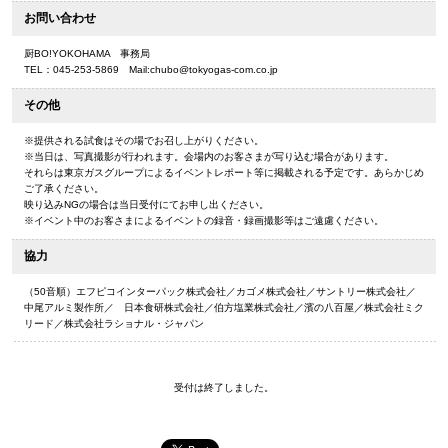
お問い合わせ
厨BO!YOKOHAMA 事務局
TEL：045-253-5869 Mail:chubo@tokyogas-com.co.jp
その他
※提供される試食はその場でお召し上がりください。
※当日は、写真撮影が行われます。会場内のお客さまが写り込む場合があります。
それらは東京ガスグループによるイベントレポート等に掲載される予定です。あらかじめ
ご了承ください。
映り込みNGの場合は当日受付にてお申し出ください。
※イベント中のお客さまによるイベントの録音・録画撮影等はご遠慮ください。
協力
（50音順）エフピコインターパック株式会社／カゴメ株式会社／サントリー株式会社／
中尾アルミ製作所／ 日本食研株式会社／伯方塩業株式会社／濱の八百屋／株式会社ミク
リード／株式会社ラショナル・ジャパン
受付は終了しました。