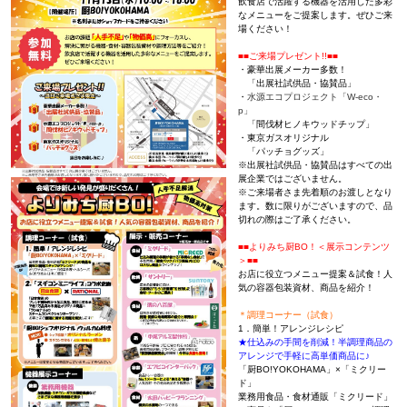
飲食店で活躍する機器を活用した多彩
なメニューをご提案します。ぜひご来
場ください！
■■ご来場プレゼント!!■■
・豪華出展メーカー多数！
「出展社試供品・協賛品」
・
水源エコプロジェクト「W-eco・
p」
「間伐材ヒノキウッドチップ」
・東京ガスオリジナル
「パッチョグッズ」
※出展社試供品・協賛品はすべての出
展企業ではございません。
※ご来場者さま先着順のお渡しとなり
ます。数に限りがございますので、品
切れの際はご了承ください。
■■よりみち厨BO！＜展示コンテンツ
＞■■
お店に役立つメニュー提案＆試食！人
気の容器包装資材、商品を紹介！
＊調理コーナー（試食）
1．簡単！アレンジレシピ
★仕込みの手間を削減！半調理商品の
アレンジで手軽に高単価商品に♪
「厨BO!YOKOHAMA」×「ミクリー
ド」
業務用食品・食材通販「ミクリード」