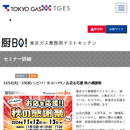
緊急時
会員サイト
セミナー詳細
開催終了
横浜
11/12(火)・13(水) ＼ビバ！ヨコハマ‼／お店を応援 秋の感謝祭
東京ガス業務用テストキッチン「厨
BO!YOKOHAMA」と東京ガス「ライ
フバル」がコラボし、飲食店を応援す
るイベントを開催します。
お店の課題 「人手不足」や「物価高」
にフォーカスし、解決に繋がる機器・
食材・容器包装資材や調理方法等をご
紹介！