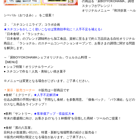
の商品を「厨BO!YOKOHAMA」調理
スタッフがアレンジ！
オリジナルメニュー 『和洋折衷・ヘル
シーバル（おつまみ）』 をご提案！
２．「スチコンミニライブ」コラボ企画
★スチコンをかしこく使いこなせば業務効率化に！人手不足を補える♪
「日本食研」×「ラショナル」
「日本食研」のブレンド調味料から加工食品、資材に至るまで約１万品目ある自社オリジナル
商品と、「ラショナル」のスチームコンベクションオーブンで、お客さまの調理に関する問題
を解決します。
～「厨BO!YOKOHAMAシェフオリジナル」ウェルカム料理 ～
【MENU】
● シェフ特製！オリジナルラーメン
● スチコンで作る！人気・美味しい焼き菓子
※メニューは変更となる場合がございます。ご了承ください。
＊展示・販売コーナー
※販売は一部商品です
●食材「ミクリード」
★人手不足解消★
仕込み調理の手間が省ける「手間なし食材」を多数用意。「個食パック」「バラ凍結」などの
ロスなし商品をラインナップ！
●飲料「サントリー」
★客単価アップ・収益拡大★
年末の最盛期に向け、お客さまの“もう１杯獲得”を目指した商材・ツールのご提案！
●食材「濱の八百屋」
目利きが直接買い付けた、特選・新鮮な地場野菜の紹介と販売会！
※販売の時間が限定となる場合があります。ご了承下さい。