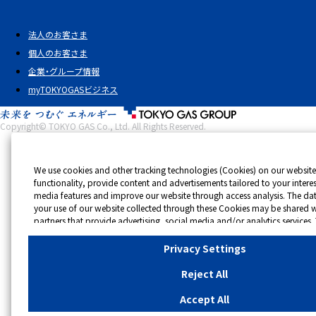
法人のお客さま
個人のお客さま
企業・グループ情報
myTOKYOGASビジネス
Copyright© TOKYO GAS Co., Ltd. All Rights Reserved.
We use cookies and other tracking technologies (Cookies) on our website
functionality, provide content and advertisements tailored to your interest
media features and improve our website through access analysis. The da
your use of our website collected through these Cookies may be shared w
partners that provide advertising, social media and/or analytics services.
may combine the data shared by us with other data that you have provi
that they have collected from your use of their services or other websites
Privacy Settings
optimise advertisements delivered to you by businesses other than us on th
you wish to reject the use of all Cookies except for Strictly Necessary Coo
Reject All
click "Reject All". If you agree to the use of all Cookies, please click "Accep
your preferences for each purpose, please click
"Privacy Settings"
button.
Accept All
change your consent or rejection settings at any time by clicking the
"Priv