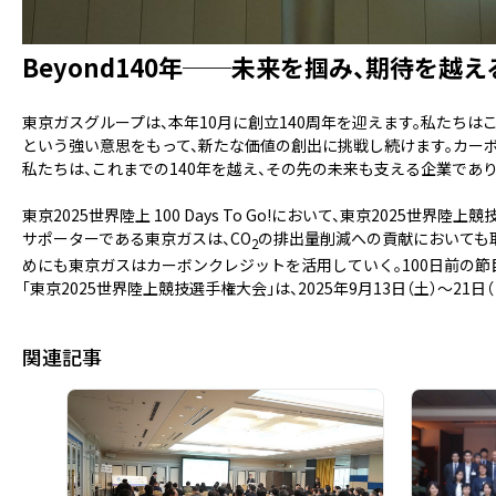
Beyond140年──未来を掴み、期待を越
東京ガスグループは、本年10月に創立140周年を迎えます。私たちはこ
という強い意思をもって、新たな価値の創出に挑戦し続けます。カー
私たちは、これまでの140年を越え、その先の未来も支える企業であ
東京2025世界陸上 100 Days To Go!において、東京202
サポーターである東京ガスは、CO
の排出量削減への貢献においても
2
めにも東京ガスはカーボンクレジットを活用していく。100日前の節
「東京2025世界陸上競技選手権大会」は、2025年9月13日（土）〜21
関連記事
「カーボンクレジットの最前線先進企業の取り組み講演」を開
カティンガ