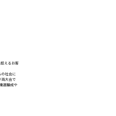
を超えるお客
らの社会に
リ両大会で
機運醸成や