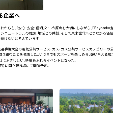
える企業へ
れからも、『安心・安全・信頼』という原点を大切にしながら、『Beyond＝
ボンニュートラルの推進、地域との共創、そして未来世代へとつながる価
り続けたいと考えています。
5世界陸上競技選手権大会の電気公共サービス・ガス・ガス公共サービスカテゴリー
取り組むことを発表した。いつまでもスポーツを楽しめる、競い合える環
目にふさわしい、熱気あふれるイベントとなった。
日（日）に国立競技場にて開催予定。
催の詳細を見る
ン・メンタヤプロジェクトCEOによる講演会を開催の詳細を見る
東京ガス社員が訪ねた カーボン