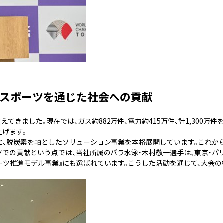
てスポーツを通じた社会への貢献
てきました。現在では、ガス約882万件、電力約415万件、計1,300万件
げます。
）』のもと、脱炭素を軸としたソリューション事業を本格展開しています。これか
ツでの貢献という点では、当社所属のパラ水泳・木村敬一選手は、東京・パ
ーツ推進モデル事業』にも選ばれています。こうした活動を通じて、大会の