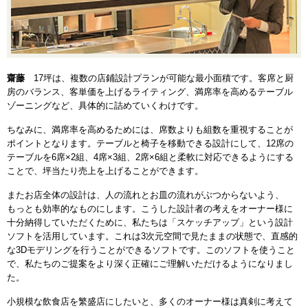
齋藤
17坪は、複数の店鋪設計プランが可能な最小面積です。客席と厨
房のバランス、客単価を上げるライティング、満席率を高めるテーブル
ゾーニングなど、具体的に詰めていくわけです。
ちなみに、満席率を高めるためには、席数よりも組数を重視することが
ポイントとなります。テーブルと椅子を移動できる設計にして、12席の
テーブルを6席×2組、4席×3組、2席×6組と柔軟に対応できるようにする
ことで、坪当たり売上を上げることができます。
またお店全体の設計は、人の流れとお皿の流れがぶつからないよう、
もっとも効率的なものにします。こうした設計者の考えをオーナー様に
十分納得していただくために、私たちは「スケッチアップ」という設計
ソフトを活用しています。これは3次元空間で見たままの状態で、直感的
な3Dモデリングを行うことができるソフトです。このソフトを使うこと
で、私たちのご提案をより深く正確にご理解いただけるようになりまし
た。
小規模な飲食店を繁盛店にしたいと、多くのオーナー様は真剣に考えて