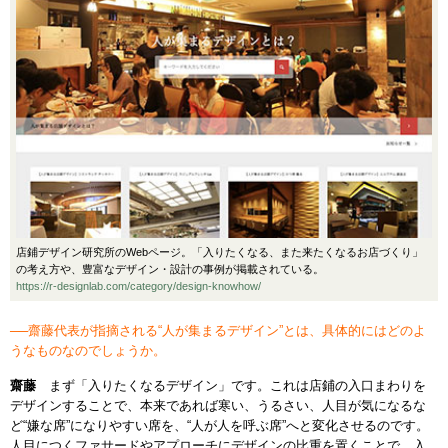
店鋪デザイン研究所のWebページ。「入りたくなる、また来たくなるお店づくり」
の考え方や、豊富なデザイン・設計の事例が掲載されている。
https://r-designlab.com/category/design-knowhow/
──齋藤代表が指摘される“人が集まるデザイン”とは、具体的にはどのよ
うなものなのでしょうか。
齋藤
まず「入りたくなるデザイン」です。これは店鋪の入口まわりを
デザインすることで、本来であれば寒い、うるさい、人目が気になるな
ど“嫌な席”になりやすい席を、“人が人を呼ぶ席”へと変化させるのです。
人目につくファサードやアプローチにデザインの比重を置くことで、入