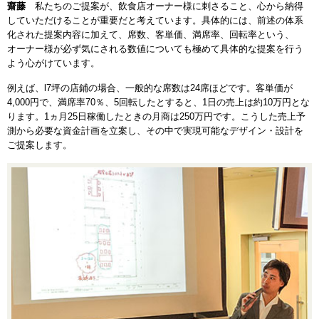
齋藤
私たちのご提案が、飲食店オーナー様に刺さること、心から納得
していただけることが重要だと考えています。具体的には、前述の体系
化された提案内容に加えて、席数、客単価、満席率、回転率という、
オーナー様が必ず気にされる数値についても極めて具体的な提案を行う
よう心がけています。
例えば、l7坪の店鋪の場合、一般的な席数は24席ほどです。客単価が
4,000円で、満席率70％、5回転したとすると、1日の売上は約10万円とな
ります。1ヵ月25日稼働したときの月商は250万円です。こうした売上予
測から必要な資金計画を立案し、その中で実現可能なデザイン・設計を
ご提案します。