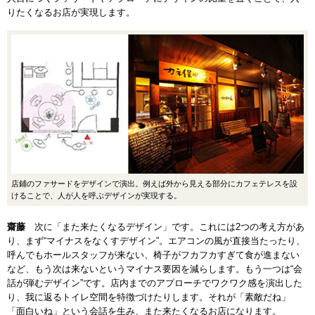
りたくなるお店が実現します。
店鋪のファサードをデザインで演出。例えば外から見える部分にカフェテレスを設
けることで、人が人を呼ぶデザインが実現する。
齋藤
次に「また来たくなるデザイン」です。これには2つの考え方があ
り、まず“マイナスをなくすデザイン”。エアコンの風が直接当たったり、
呼んでもホールスタッフが来ない、椅子がフカフカすぎて食が進まない
など、もう次は来ないというマイナス要因を減らします。もう一つは“会
話が弾むデザイン”です。店内までのアプローチでワクワク感を演出した
り、我に返るトイレ空間を特徴づけたりします。それが「素敵だね」
「面白いね」という会話を生み、また来たくなるお店になります。