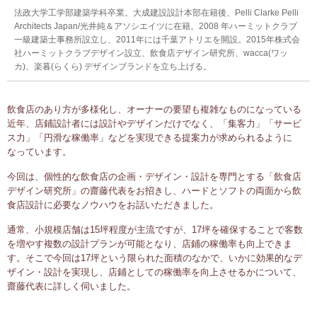
法政大学工学部建築学科卒業。大成建設設計本部在籍後、Pelli Clarke Pelli
Architects Japan/光井純＆アソシエイツに在籍。2008 年ハーミットクラブ
一級建築士事務所設立し、2011年には千葉アトリエを開設。2015年株式会
社ハーミットクラブデザイン設立、飲食店デザイン研究所、wacca(ワッ
カ)、楽暮(らくら) デザインブランドを立ち上げる。
飲食店のあり方が多様化し、オーナーの要望も複雑なものになっている
近年、店鋪設計者には設計やデザインだけでなく、「集客力」「サービ
ス力」「円滑な稼働率」などを実現できる提案力が求められるように
なっています。
今回は、個性的な飲食店の企画・デザイン・設計を専門とする「飲食店
デザイン研究所」の齋藤代表をお招きし、ハードとソフトの両面から飲
食店設計に必要なノウハウをお話いただきました。
通常、小規模店舗は15坪程度が主流ですが、17坪を確保することで客数
を増やす複数の設計プランが可能となり、店鋪の稼働率も向上できま
す。そこで今回は17坪という限られた面積のなかで、いかに効果的なデ
ザイン・設計を実現し、店鋪としての稼働率を向上させるかについて、
齋藤代表に詳しく伺いました。