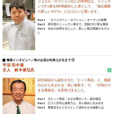
ジョエル・ロブション氏に21年間仕え、
ミシュラ
ンで3つ星を9年間維持した者として、
「独立開業
の新しいモデル」になりたいと思います。
「タイユヴァン・ロブション」オープンの衝撃
Part 1
初年度のミシュラン東京で、悲願の3ツ星を獲得
Part 2
自分の信用を元にした、新しい独立開業のモデル
Part 3
に
徹底インタビュー／私のお店が出来上がるまで ⑦
平沼 田中屋
主人 鈴木俊弘氏
試行錯誤から誕生させた「ヒット商品」と、
感謝
の心から生まれる「高い接客力」で、
「行列ので
きる蕎麦店」を実現できました。
大ヒット商品「きざみ鴨せいろ」誕生秘話
Part 1
口コミ評判も接客力も、自ら独自に生み出す
Part 2
蕎麦店をビジネスとして成功させる秘密とは
Part 3