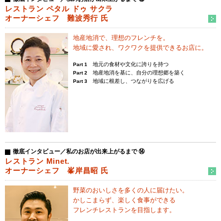
レストラン ペタル ドゥ サクラ
オーナーシェフ 難波秀行 氏
地産地消で、理想のフレンチを。
地域に愛され、ワクワクを提供できるお店に。
地元の食材や文化に誇りを持つ
Part 1
地産地消を基に、自分の理想郷を築く
Part 2
地域に根差し、つながりを広げる
Part 3
徹底インタビュー／私のお店が出来上がるまで ⑭
レストラン Minet.
オーナーシェフ 峯岸昌昭 氏
野菜のおいしさを多くの人に届けたい。
かしこまらず、楽しく食事ができる
フレンチレストランを目指します。