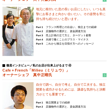
地元に根付いた息の長いお店にしたい。
いつも真
摯にお客さまと向かい合いたい。
その姿勢を常に
持ち持ち続けたいと思います。
フランス料理との出会い、独立までの経緯
Part 1
店舗物件の選択と、資金調達方法
Part 2
売上計画の立て方と、ターゲット顧客
Part 3
夫婦で働くことのプラス・マイナス
Part 4
これから独立を目指す方へのメッセージ
Part 5
徹底インタビュー／私のお店が出来上がるまで ④
Cafe＋French「Milieu（ミリュウ）」
オーナーシェフ 真中正晴氏
自分で調べ、自分で考え、自分で工夫する。
独立
開業を成功させるためには、
謙虚な気持ちと決断
力がとても重要です。
独立開業までの経緯
Part 1
店舗物件の選択と、資金調達方法
Part 2