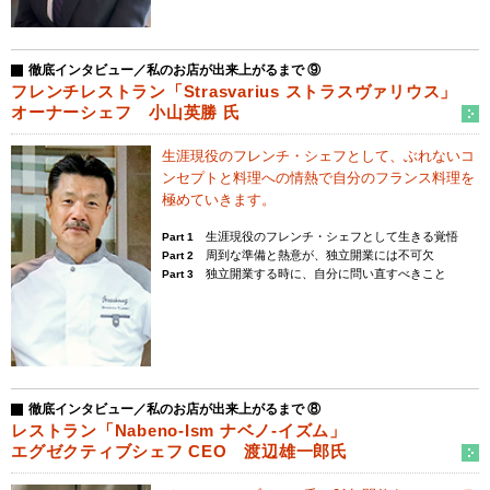
徹底インタビュー／私のお店が出来上がるまで ⑨
フレンチレストラン「Strasvarius ストラスヴァリウス」
オーナーシェフ 小山英勝 氏
生涯現役のフレンチ・シェフとして、
ぶれないコ
ンセプトと料理への情熱で
自分のフランス料理を
極めていきます。
生涯現役のフレンチ・シェフとして生きる覚悟
Part 1
周到な準備と熱意が、独立開業には不可欠
Part 2
独立開業する時に、自分に問い直すべきこと
Part 3
徹底インタビュー／私のお店が出来上がるまで ⑧
レストラン「Nabeno-Ism ナベノ-イズム」
エグゼクティブシェフ CEO 渡辺雄一郎氏