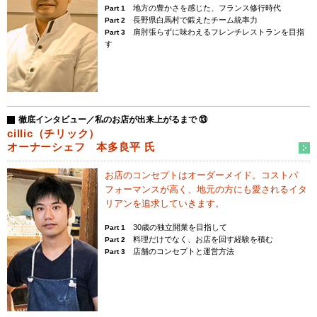
地方の豊かさを感じた、フランス修行時代
Part 1
長野県白馬村で鍛えたチーム統率力
Part 2
肩肘張らずに味わえるフレンチレストランを目指
Part 3
す
徹底インタビュー／私のお店が出来上がるまで ⑬
cillic（チリック）
オーナーシェフ 本多良平 氏
お店のコンセプトはオーダーメイド。
コストパ
フォーマンスが高く、
地元の方にも愛されるイタ
リアンを追求していきます。
30歳の独立開業を目指して
Part 1
料理だけでなく、お店を回す経験を積む
Part 2
店舗のコンセプトと運営方法
Part 3