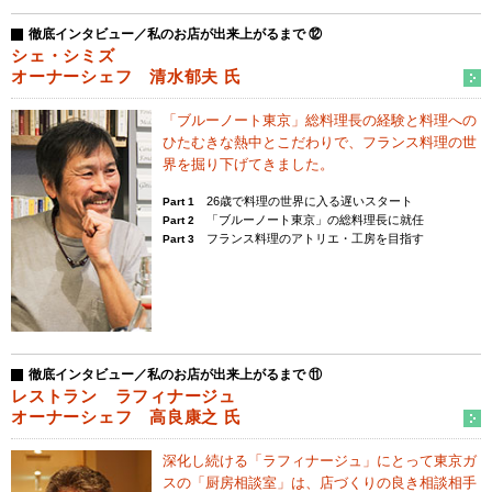
徹底インタビュー／私のお店が出来上がるまで ⑫
シェ・シミズ
オーナーシェフ 清水郁夫 氏
「ブルーノート東京」総料理長の経験と
料理への
ひたむきな熱中とこだわりで、
フランス料理の世
界を掘り下げてきました。
26歳で料理の世界に入る遅いスタート
Part 1
「ブルーノート東京」の総料理長に就任
Part 2
フランス料理のアトリエ・工房を目指す
Part 3
徹底インタビュー／私のお店が出来上がるまで ⑪
レストラン ラフィナージュ
オーナーシェフ 高良康之 氏
深化し続ける「ラフィナージュ」にとって
東京ガ
スの「厨房相談室」は、店づくりの
良き相談相手