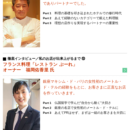
でありパートナーでした。
料理の基礎を叩き込まれたホテルでの修行時代
Part 1
あえて経験のないカテゴリーで鍛えた料理観
Part 2
理想の店作りを実現するパートナーの重要性
Part 3
徹底インタビュー／私のお店が出来上がるまで ⑩
フランス料理「レストラン ぷーれ」
オーナー 福岡佑香里 氏
銀座マキシム・ド・パリの女性初の
メートル・
ド・テルの経験をもとに、
お客さまに正直なお店
を作っていきます。
仏国留学で学んだ“自分から動く”大切さ
Part 1
銀座の名店で女性初のメートル・ド・テルに
Part 2
あえてPRはせず、まずは一組のお客さまを大切に
Part 3