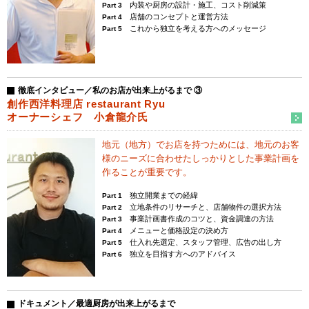
内装や厨房の設計・施工、コスト削減策
Part 3
店舗のコンセプトと運営方法
Part 4
これから独立を考える方へのメッセージ
Part 5
徹底インタビュー／私のお店が出来上がるまで ③
創作西洋料理店 restaurant Ryu
オーナーシェフ 小倉龍介氏
地元（地方）でお店を持つためには、
地元のお客
様のニーズに合わせた
しっかりとした事業計画を
作ることが重要です。
独立開業までの経緯
Part 1
立地条件のリサーチと、店舗物件の選択方法
Part 2
事業計画書作成のコツと、資金調達の方法
Part 3
メニューと価格設定の決め方
Part 4
仕入れ先選定、スタッフ管理、広告の出し方
Part 5
独立を目指す方へのアドバイス
Part 6
ドキュメント／最適厨房が出来上がるまで