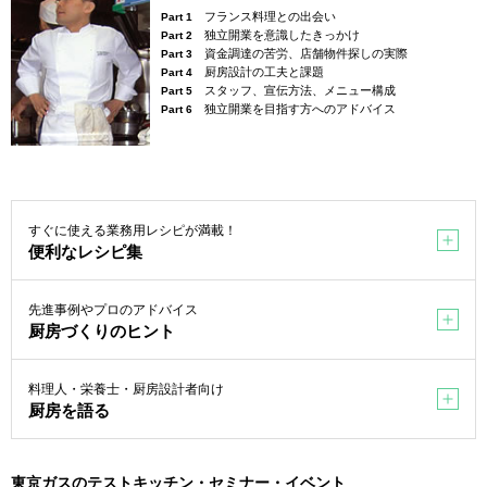
フランス料理との出会い
Part 1
独立開業を意識したきっかけ
Part 2
資金調達の苦労、店舗物件探しの実際
Part 3
厨房設計の工夫と課題
Part 4
スタッフ、宣伝方法、メニュー構成
Part 5
独立開業を目指す方へのアドバイス
Part 6
すぐに使える業務用レシピが満載！
便利なレシピ集
先進事例やプロのアドバイス
厨房づくりのヒント
料理人・栄養士・厨房設計者向け
厨房を語る
東京ガスのテストキッチン・セミナー・イベント