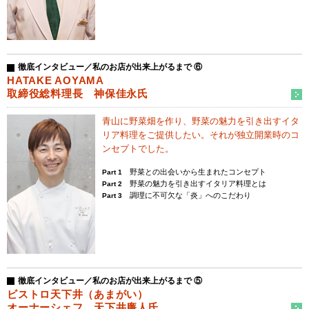
徹底インタビュー／私のお店が出来上がるまで ⑥
HATAKE AOYAMA
取締役総料理長 神保佳永氏
青山に野菜畑を作り、野菜の魅力を
引き出すイタ
リア料理をご提供したい。
それが独立開業時のコ
ンセプトでした。
野菜との出会いから生まれたコンセプト
Part 1
野菜の魅力を引き出すイタリア料理とは
Part 2
調理に不可欠な「炎」へのこだわり
Part 3
徹底インタビュー／私のお店が出来上がるまで ⑤
ビストロ天下井（あまがい）
オーナーシェフ 天下井廉人氏