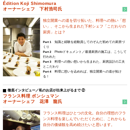
Édition Koji Shimomura
オーナーシェフ 下村浩司氏
独立開業への道を切り拓いた、料理への熱い「想
い」、
そこから生まれた下村シェフ「こだわりの
厨房」とは？
知識と経験を総動員してのぞんだ初めての厨房づ
Part 1
くり
Photoドキュメント／最適厨房の施工は、こうして
Part 2
行われた
料理への熱い想いから生まれた、厨房設計の工夫
Part 3
とこだわり
料理に想いを込めれば、独立開業への道が拓け
Part 4
る！
徹底インタビュー／私のお店が出来上がるまで ②
フランス料理 ボンシュマン
オーナーシェフ 花澤 龍氏
フランス料理はひとつの文化。
自分の理想のフラ
ンス料理を楽しんでいただくために、
これからも
自分の価値観を高め続けたいと思います。