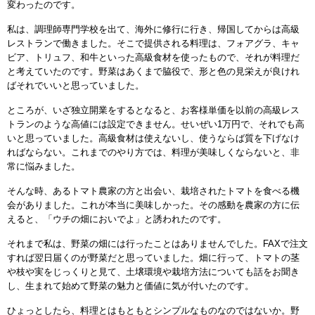
変わったのです。
私は、調理師専門学校を出て、海外に修行に行き、帰国してからは高級
レストランで働きました。そこで提供される料理は、フォアグラ、キャ
ビア、トリュフ、和牛といった高級食材を使ったもので、それが料理だ
と考えていたのです。野菜はあくまで脇役で、形と色の見栄えが良けれ
ばそれでいいと思っていました。
ところが、いざ独立開業をするとなると、お客様単価を以前の高級レス
トランのような高値には設定できません。せいぜい1万円で、それでも高
いと思っていました。高級食材は使えないし、使うならば質を下げなけ
ればならない。これまでのやり方では、料理が美味しくならないと、非
常に悩みました。
そんな時、あるトマト農家の方と出会い、栽培されたトマトを食べる機
会がありました。これが本当に美味しかった。その感動を農家の方に伝
えると、「ウチの畑においでよ」と誘われたのです。
それまで私は、野菜の畑には行ったことはありませんでした。FAXで注文
すれば翌日届くのが野菜だと思っていました。畑に行って、トマトの茎
や枝や実をじっくりと見て、土壌環境や栽培方法についても話をお聞き
し、生まれて始めて野菜の魅力と価値に気が付いたのです。
ひょっとしたら、料理とはもともとシンプルなものなのではないか。野