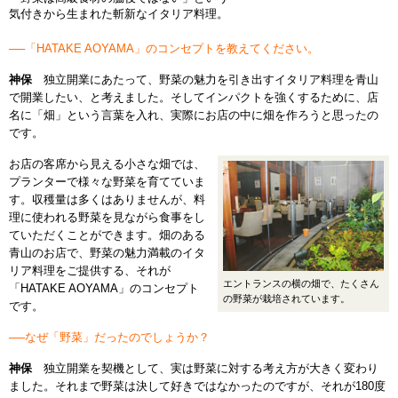
気付きから生まれた斬新なイタリア料理。
──「HATAKE AOYAMA」のコンセプトを教えてください。
神保
独立開業にあたって、野菜の魅力を引き出すイタリア料理を青山
で開業したい、と考えました。そしてインパクトを強くするために、店
名に「畑」という言葉を入れ、実際にお店の中に畑を作ろうと思ったの
です。
お店の客席から見える小さな畑では、
プランターで様々な野菜を育てていま
す。収穫量は多くはありませんが、料
理に使われる野菜を見ながら食事をし
ていただくことができます。畑のある
青山のお店で、野菜の魅力満載のイタ
リア料理をご提供する、それが
エントランスの横の畑で、たくさん
「HATAKE AOYAMA」のコンセプト
の野菜が栽培されています。
です。
──なぜ「野菜」だったのでしょうか？
神保
独立開業を契機として、実は野菜に対する考え方が大きく変わり
ました。それまで野菜は決して好きではなかったのですが、それが180度