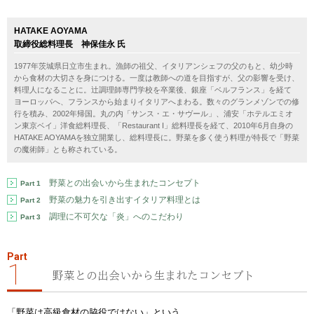
HATAKE AOYAMA
取締役総料理長 神保佳永 氏
1977年茨城県日立市生まれ。漁師の祖父、イタリアンシェフの父のもと、幼少時
から食材の大切さを身につける。一度は教師への道を目指すが、父の影響を受け、
料理人になることに。辻調理師専門学校を卒業後、銀座「ベルフランス」を経て
ヨーロッパへ、フランスから始まりイタリアへまわる。数々のグランメゾンでの修
行を積み、2002年帰国。丸の内「サンス・エ・サヴール」、浦安「ホテルエミオ
ン東京ベイ」洋食総料理長、「Restaurant I」総料理長を経て、2010年6月自身の
HATAKE AOYAMAを独立開業し、総料理長に。野菜を多く使う料理が特長で「野菜
の魔術師」とも称されている。
野菜との出会いから生まれたコンセプト
Part 1
野菜の魅力を引き出すイタリア料理とは
Part 2
調理に不可欠な「炎」へのこだわり
Part 3
Part
1
野菜との出会いから生まれたコンセプト
「野菜は高級食材の脇役ではない」という