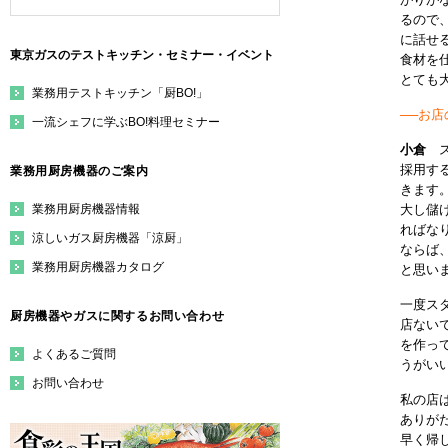
るので
に話せ
東京ガスのテストキッチン・セミナー・イベント
食材を
とても
業務用テストキッチン「厨BO!」
──お
一流シェフに学ぶBO!料理セミナー
小倉
採用す
業務用厨房機器のご案内
きます
業務用厨房機器情報
大し儲
ればな
涼しいガス厨房機器「涼厨」
ならば
業務用厨房機器カタログ
と思い
一度ス
厨房機器やガスに関するお問い合わせ
店ない
を作っ
よくあるご質問
うがい
お問い合わせ
私の店
ありが
早く帰