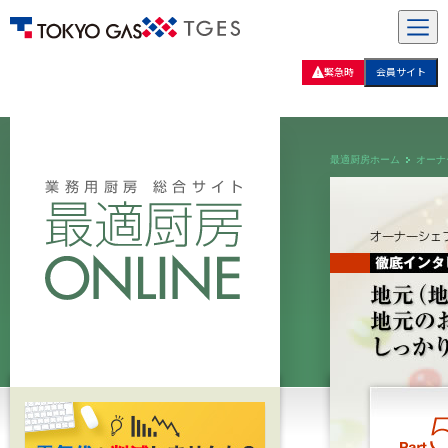
緊急時
会員サイト
最適厨房ホーム
オーナ