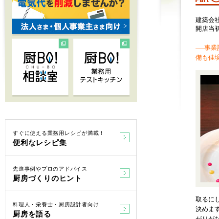
建築会
開店当
──事
備も佳
すぐに使える業務用レシピが満載！
便利なレシピ集
先進事例やプロのアドバイス
厨房づくりのヒント
取るに
料理人・栄養士・厨房設計者向け
決めま
厨房を語る
がりが