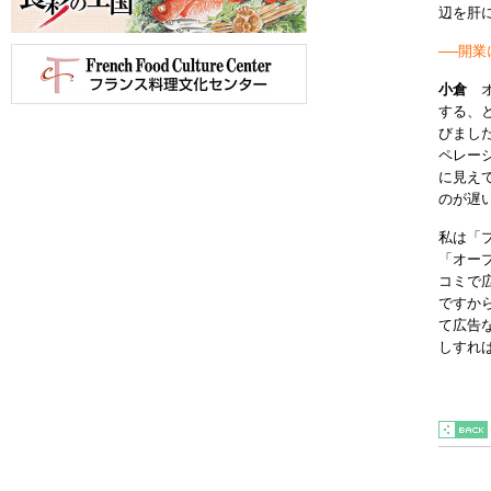
辺を肝
──開
小倉
する、
びまし
ペレー
に見え
のが遅
私は「
「オー
コミで
ですか
て広告
しすれ