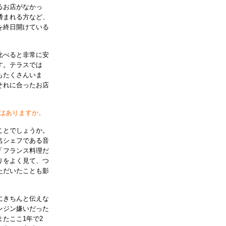
るお店がなかっ
嗜まれる方など、
を終日開けている
比べると非常に安
す。テラスでは
もたくさんいま
それに合ったお店
はありますか。
ことでしょうか。
名シェフである音
「フランス料理だ
りをよく見て、つ
ただいたことも影
にきちんと伝えな
ンジン嫌いだった
たここ1年で2