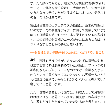
す。ただ調べてみると、地元の人が気軽に食事に行け
た。そこで価格を安く設定し、犬連れの方、シガーを
いろんな方に来ていただけるようにしました。テラス
のも、それが理由です。
ト
実は終日営業のカフェテラスの原価は、通常の料理に
いのです。その利益をディナーに回して営業していま
ゆっくり時間を過ごしつつ、本を読まれているお客様
す。この界隈のお客様のニーズがそこにあるならば、
づくりをすることが必要だと思います。
──お客様と良い関係を保つために、心がけていること
真中
料理もそうですが、カッコつけずに気軽にやる
独立する前に料理長を務めていたお店は、フレンチの
羽和紀さんのプロデュースなのですが、音羽さんから
からといって固くなってはいけない。お客様一人ひと
ねに謙虚に生きていかなければいけない」と教えてい
響していると思います。
ただ、食材や食育という面では、料理人としてお客様
ければいけないと思っています。例えば、お客様がニ
ら、私もどうしたら食べていただけるかを考えます。ま