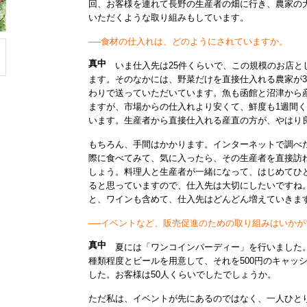
回、お客様を連れて長野の生産者の畑に行き、農家の
いただくような取り組みもしています。
──食材の仕入れは、どのようにされていますか。
真中
いま仕入先は25件くらいで、この規模のお店と
ます。そのなかには、野菜だけを直接仕入れる農家が
わりで送っていただいています。魚も函館と沼津から
ますが、市場からの仕入れより安くて、鮮度も1週間
います。生産者から直接仕入れる産直の方が、やはり
もちろん、手間はかかります。インターネットで調べ
際に食べてみて、気に入ったら、その生産者を直接訪
しょう。料理人と生産者が一緒になって、はじめてひ
ると思っていますので、仕入先は大切にしたいですね
と、ワインも含めて、仕入先はどんどん増えていきま
──イベントなど、販売促進のための取り組みはいかが
真中
夏には「ワンコインパーディー」を行いました。
種類程度とビールを用意して、それを500円のキャッ
した。お客様は50人くらいでしたでしょうか。
ただ私は、イベントが先にあるのではなく、一人ひと