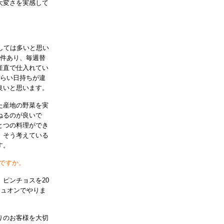
大変さを実感して
しては多いと思い
3件あり、毎週替
産直で仕入れてい
くらい日持ちが違
良いと思います。
た産地の野菜を実
ねるのが良いで
とつの料理ができ
。そう考えている
す。
ですか。
ピンチョスを20
シュオンでやりま
りのお客様を大切