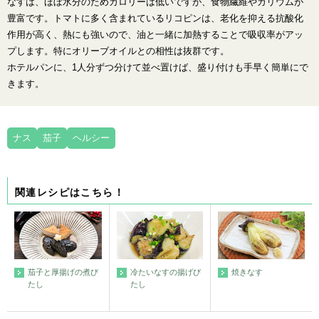
なすは、ほぼ水分のためカロリーは低いですが、食物繊維やカリウムが
豊富です。トマトに多く含まれているリコピンは、老化を抑える抗酸化
作用が高く、熱にも強いので、油と一緒に加熱することで吸収率がアッ
プします。特にオリーブオイルとの相性は抜群です。
ホテルパンに、1人分ずつ分けて並べ置けば、盛り付けも手早く簡単にで
きます。
ナス
茄子
ヘルシー
関連レシピはこちら！
冷たいなすの揚げび
焼きなす
茄子と厚揚げの煮び
たし
たし