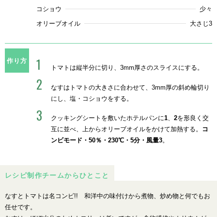
コショウ
少々
オリーブオイル
大さじ3
作り方
トマトは縦半分に切り、3mm厚さのスライスにする。
なすはトマトの大きさに合わせて、3mm厚の斜め輪切り
にし、塩・コショウをする。
クッキングシートを敷いたホテルパンに
1
、
2
を形良く交
互に並べ、上からオリーブオイルをかけて加熱する。
コ
ンビモード・50％・230℃・5分・風量3
。
レシピ制作チームからひとこと
なすとトマトは名コンビ!! 和洋中の味付けから煮物、炒め物と何でもお
任せです。