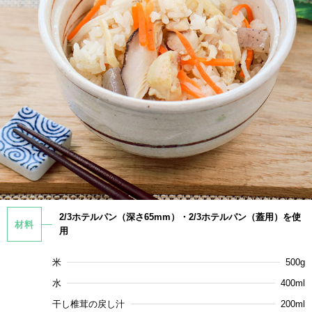
2/3ホテルパン（深さ65mm）・2/3ホテルパン（蓋用）を使
材料
用
米
500g
水
400ml
干し椎茸の戻し汁
200ml