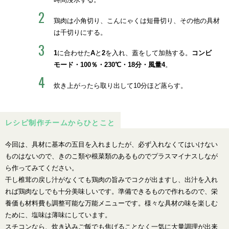
鶏肉は小角切り、こんにゃくは短冊切り、その他の具材
は千切りにする。
1
に合わせた
A
と
2
を入れ、蓋をして加熱する。
コンビ
モード・100％・230℃・18分・風量4
。
炊き上がったら取り出して10分ほど蒸らす。
レシピ制作チームからひとこと
今回は、具材に基本の五目を入れましたが、必ず入れなくてはいけない
ものはないので、きのこ類や根菜類のあるものでプラスマイナスしなが
ら作ってみてください。
干し椎茸の戻し汁がなくても鶏肉の旨みでコクが出ますし、出汁を入れ
れば鶏肉なしでも十分美味しいです。準備できるもので作れるので、栄
養価も材料費も調整可能な万能メニューです。様々な具材の味を楽しむ
ために、塩味は薄味にしています。
スチコンなら、炊き込みご飯でも焦げることなく一気に大量調理が出来