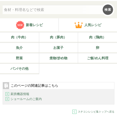
検索
新着レシピ
人気レシピ
肉（牛肉）
肉（豚肉）
肉（鶏肉）
魚介
お菓子
卵
野菜
煮物/炒め物
ご飯/めん料理
パン/その他
このページの関連記事はこちら
厨房機器情報
ショールームのご案内
スチコンレシピ集トップへ戻る