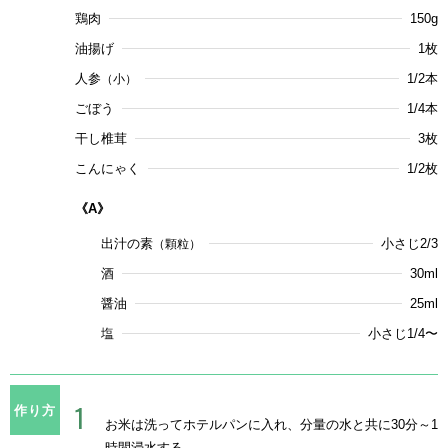
鶏肉
150g
油揚げ
1枚
人参
1/2本
（小）
ごぼう
1/4本
干し椎茸
3枚
こんにゃく
1/2枚
《A》
出汁の素
小さじ2/3
（顆粒）
酒
30ml
醤油
25ml
塩
小さじ1/4〜
作り方
お米は洗ってホテルパンに入れ、分量の水と共に30分～1
時間浸水する。