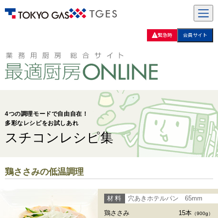
緊急時
会員サイト
4つの調理モードで自由自在！
多彩なレシピをお試しあれ
スチコンレシピ集
鶏ささみの低温調理
材料
穴あきホテルパン 65mm
鶏ささみ
15本
（900g）