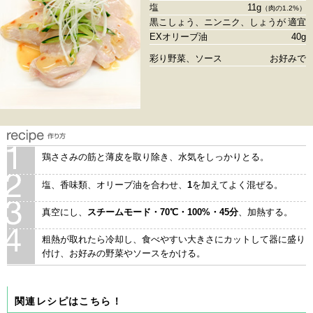
塩
11g
（肉の1.2%）
黒こしょう、ニンニク、しょうが
適宜
EXオリーブ油
40g
彩り野菜、ソース
お好みで
鶏ささみの筋と薄皮を取り除き、水気をしっかりとる。
塩、香味類、オリーブ油を合わせ、
1
を加えてよく混ぜる。
真空にし、
スチームモード・70℃・100%・45分
、加熱する。
粗熱が取れたら冷却し、食べやすい大きさにカットして器に盛り
付け、お好みの野菜やソースをかける。
関連レシピはこちら！