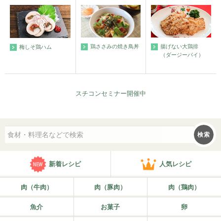
鶏ささみの焼き鳥丼
揚げない大鶏排
梅しそ鶏ハム
（ダージーパイ）
スチコンセミナー開催中
検索
新着レシピ
人気レシピ
肉（牛肉）
肉（豚肉）
肉（鶏肉）
魚介
お菓子
卵