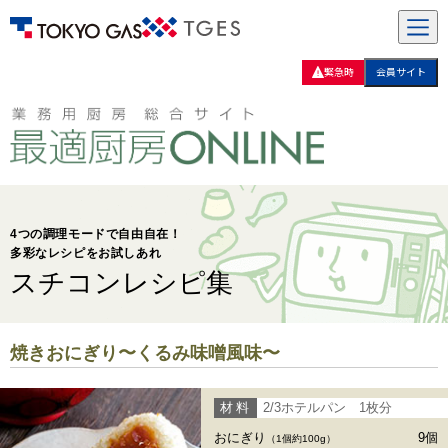
緊急時
会員サイト
4つの調理モードで自由自在！
多彩なレシピをお試しあれ
スチコンレシピ集
焼きおにぎり〜くるみ味噌風味〜
材料
2/3ホテルパン 1枚分
おにぎり
9個
（1個約100g）