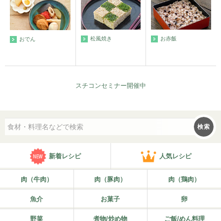
松風焼き
お赤飯
おでん
スチコンセミナー開催中
検索
新着レシピ
人気レシピ
肉（牛肉）
肉（豚肉）
肉（鶏肉）
魚介
お菓子
卵
野菜
煮物/炒め物
ご飯/めん料理