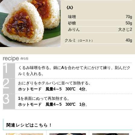
《A》
味噌
70g
砂糖
50g
みりん
大さじ2
クルミ
40g
（ロースト）
くるみ味噌を作る。鍋に
A
を合わせて火にかけて練り、刻んだク
ルミを入れる。
おにぎりをホテルパンに並べて加熱する。
ホットモード 風量4～5 300℃ 4分
。
1
を表面にぬって再加熱する。
ホットモード 風量4～5 300℃ 1分
。
関連レシピはこちら！