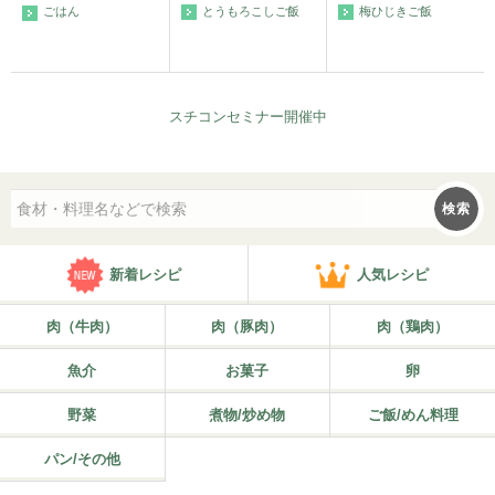
とうもろこしご飯
梅ひじきご飯
ごはん
スチコンセミナー開催中
検索
新着レシピ
人気レシピ
肉（牛肉）
肉（豚肉）
肉（鶏肉）
魚介
お菓子
卵
野菜
煮物/炒め物
ご飯/めん料理
パン/その他