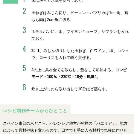
米は洗って水気を切っておく。
玉ねぎはみじん切り、ピーマン・パプリカは1cm角、鶏
もも肉は2cm角に切る。
ホテルパンに、水、ブイヨンキューブ、サフランを入れ
ておく。
3
に
1
、みじん切りにした玉ねぎ、白ワイン、塩、コショ
ウ、ローリエを入れて軽く混ぜる。
4
の上に具材全てを散らし、蓋をして加熱する。
コンビ
モード・100％・230℃・18分・風量4
。
炊き上がったら取り出して10分ほど蒸らす。
レシピ制作チームからひとこと
スペイン東部の米どころ、バレンシア地方が発祥の「パエリア」。地方
によって具材や味も変わるので、日本でも手に入る材料で気軽に作りた