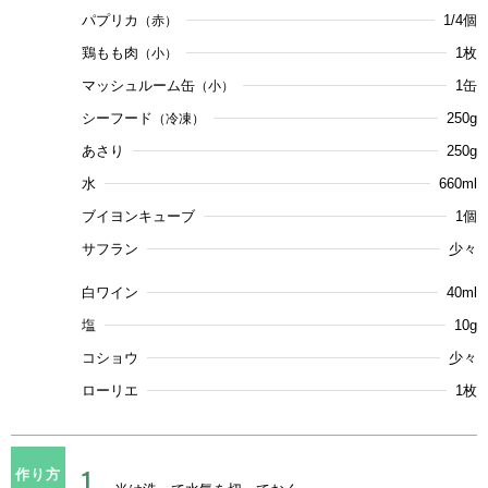
パプリカ
1/4個
（赤）
鶏もも肉
1枚
（小）
マッシュルーム缶
1缶
（小）
シーフード
250g
（冷凍）
あさり
250g
水
660ml
ブイヨンキューブ
1個
サフラン
少々
白ワイン
40ml
塩
10g
コショウ
少々
ローリエ
1枚
作り方