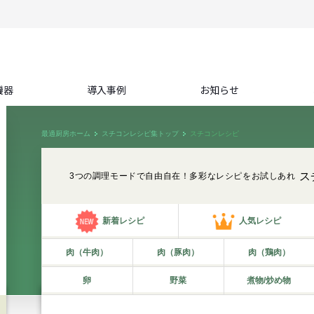
機器
導入事例
お知らせ
最適厨房ホーム
スチコンレシピ集トップ
スチコンレシピ
ス
3つの調理モードで自由自在！多彩なレシピをお試しあれ
新着レシピ
人気レシピ
肉（牛肉）
肉（豚肉）
肉（鶏肉）
卵
野菜
煮物/炒め物