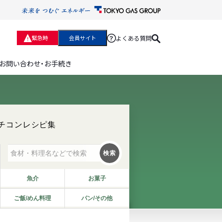
よくある質問
緊急時
会員サイト
お問い合わせ・お手続き
チコンレシピ集
検索
魚介
お菓子
ご飯/めん料理
パン/その他