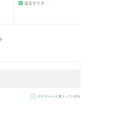
温玉サラダ
中
スチコンレシピ集トップへ戻る