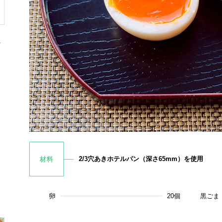
ト
2/3穴あきホテルパン（深さ65mm）を使用
材料
卵
20個
黒ごま