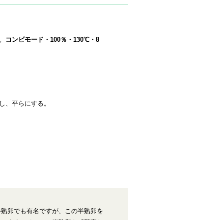
。
コンビモード・100％・130℃・8
し、平らにする。
半熟卵でも有名ですが、この半熟卵を