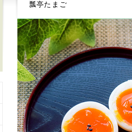
瓢亭たまご