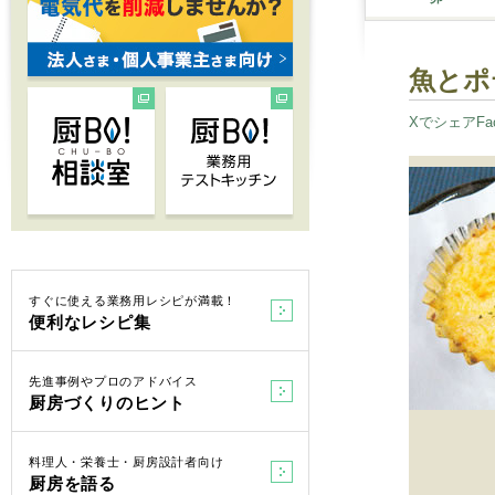
魚とポ
Xでシェア
F
すぐに使える業務用レシピが満載！
便利なレシピ集
先進事例やプロのアドバイス
厨房づくりのヒント
料理人・栄養士・厨房設計者向け
厨房を語る