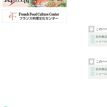
このペ
厨房機器
ショール
このペ
厨房機器
ショール