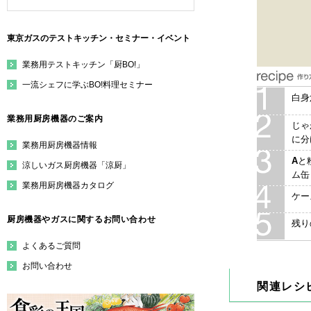
東京ガスのテストキッチン・セミナー・イベント
業務用テストキッチン「厨BO!」
一流シェフに学ぶBO!料理セミナー
白身
業務用厨房機器のご案内
じゃ
に分
業務用厨房機器情報
A
と
涼しいガス厨房機器「涼厨」
ム缶
業務用厨房機器カタログ
ケー
厨房機器やガスに関するお問い合わせ
残り
よくあるご質問
お問い合わせ
関連レシ