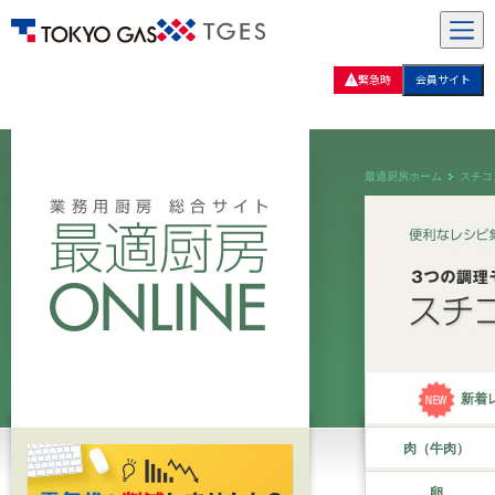
緊急時
会員サイト
最適厨房ホーム
スチコ
新着
肉（牛肉）
卵