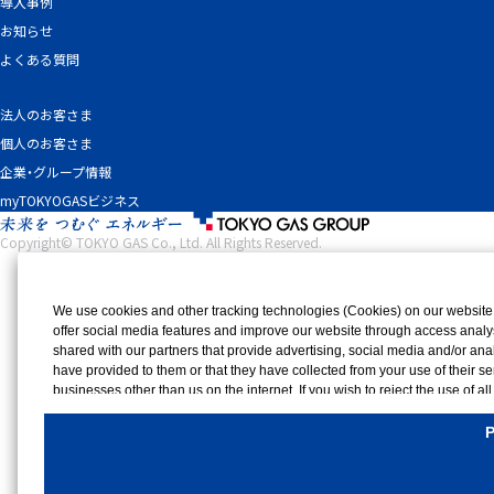
導入事例
お知らせ
よくある質問
法人のお客さま
個人のお客さま
企業・グループ情報
myTOKYOGASビジネス
Copyright© TOKYO GAS Co., Ltd. All Rights Reserved.
We use cookies and other tracking technologies (Cookies) on our website to
offer social media features and improve our website through access analy
shared with our partners that provide advertising, social media and/or an
have provided to them or that they have collected from your use of their s
businesses other than us on the internet. If you wish to reject the use of al
use of all Cookies, please click "Accept All". To select your preferences fo
rejection settings at any time by clicking the
"Privacy Settings"
button on th
P
Cookies Details
Privacy Policy