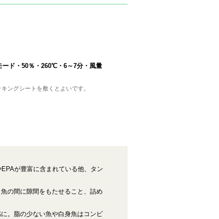
ード・50％・260℃・6～7分・風量
ッキングシートを敷くとよいです。
EPAが豊富に含まれている他、タン
と魚の間に隙間をもたせること、詰め
感に。脂の少ない魚や白身魚はコンビ