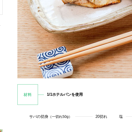
ト
1/1ホテルパンを使用
材料
サバの切身
20切れ
塩
（一切れ50g）