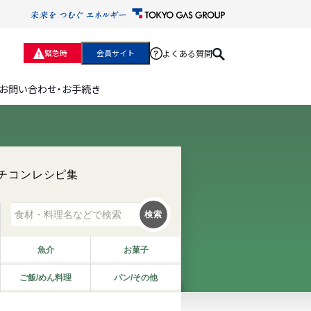
よくある質問
緊急時
会員サイト
お問い合わせ・お手続き
チコンレシピ集
検索
魚介
お菓子
ご飯/めん料理
パン/その他