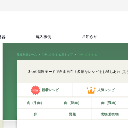
機器
導入事例
お知らせ
最適厨房ホーム
スチコンレシピ集トップ
スチコンレシピ
ス
3つの調理モードで自由自在！多彩なレシピをお試しあれ
新着レシピ
人気レシピ
肉（牛肉）
肉（豚肉）
肉（鶏肉）
卵
野菜
煮物/炒め物