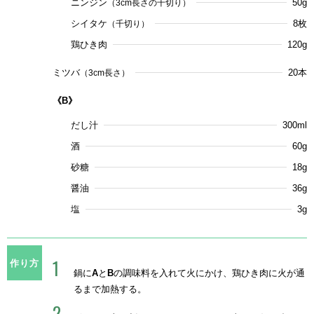
ニンジン
50g
（3cm長さの千切り）
シイタケ
8枚
（千切り）
鶏ひき肉
120g
ミツバ
20本
（3cm長さ）
《B》
だし汁
300ml
酒
60g
砂糖
18g
醤油
36g
塩
3g
作り方
鍋に
A
と
B
の調味料を入れて火にかけ、鶏ひき肉に火が通
るまで加熱する。