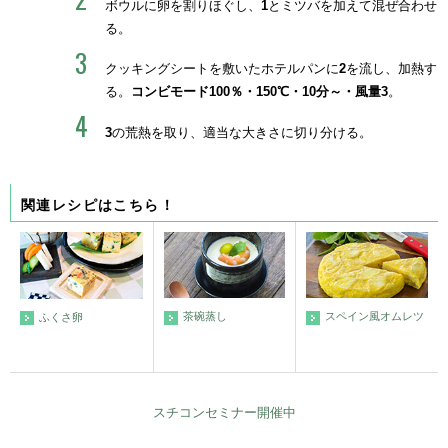
ボウルに卵を割りほぐし、
1
とミツバを加えて混ぜ合わせ
る。
クッキングシートを敷いたホテルパンに
2
を流し、加熱す
る。
コンビモード100％・150℃・10分～・風量3
。
3
の荒熱を取り、適当な大きさに切り分ける。
関連レシピはこちら！
茶碗蒸し
スペイン風オムレツ
ふくさ卵
スチコンセミナー開催中