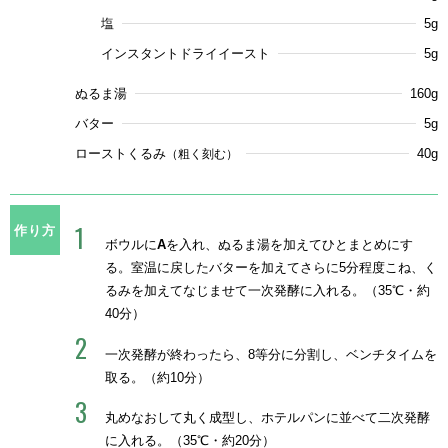
塩
5g
インスタントドライイースト
5g
ぬるま湯
160g
バター
5g
ローストくるみ
40g
（粗く刻む）
作り方
ボウルに
A
を入れ、ぬるま湯を加えてひとまとめにす
る。室温に戻したバターを加えてさらに5分程度こね、く
るみを加えてなじませて一次発酵に入れる。（35℃・約
40分）
一次発酵が終わったら、8等分に分割し、ベンチタイムを
取る。（約10分）
丸めなおして丸く成型し、ホテルパンに並べて二次発酵
に入れる。（35℃・約20分）