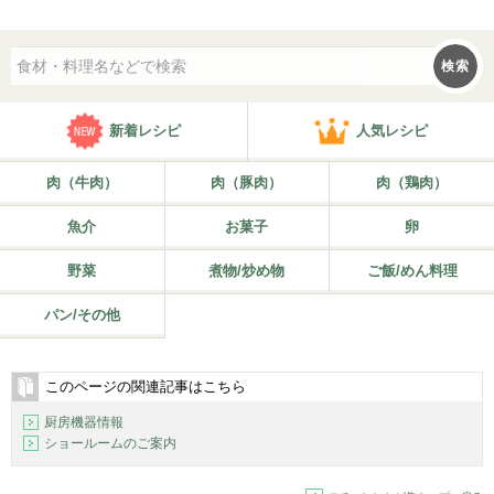
検索
新着レシピ
人気レシピ
肉（牛肉）
肉（豚肉）
肉（鶏肉）
魚介
お菓子
卵
野菜
煮物/炒め物
ご飯/めん料理
パン/その他
このページの関連記事はこちら
厨房機器情報
ショールームのご案内