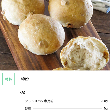
8個分
材料
《A》
フランスパン専用粉
250g
砂糖
5g