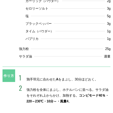
ガーリック
2g
（パウダー）
セロリーソルト
3g
塩
5g
ブラックペッパー
3g
タイム
1g
（パウダー）
パプリカ
1g
強力粉
25g
サラダ油
適量
作り方
鶏手羽元に合わせた
A
をまぶし、30分ほどおく。
強力粉を全体にまぶし、ホテルパンに並べる。サラダ油
をそれぞれ上からかけ、加熱する。
コンビモード40％・
220～230℃・10分～・風量4
。