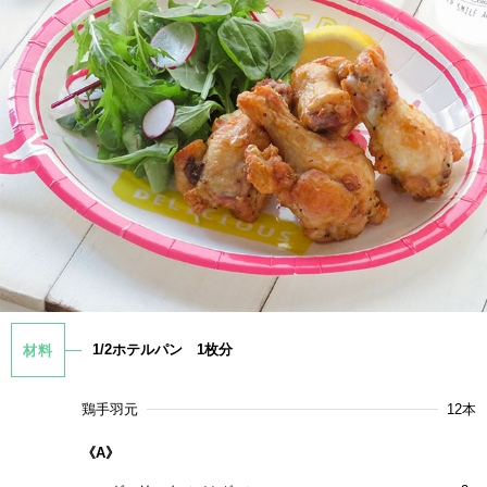
1/2ホテルパン 1枚分
材料
鶏手羽元
12本
《A》