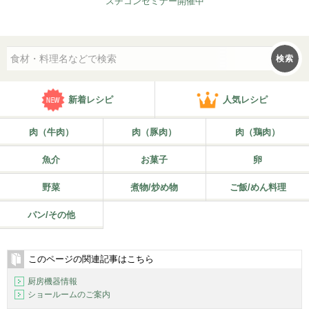
スチコンセミナー開催中
検索
新着レシピ
人気レシピ
肉（牛肉）
肉（豚肉）
肉（鶏肉）
魚介
お菓子
卵
野菜
煮物/炒め物
ご飯/めん料理
パン/その他
このページの関連記事はこちら
厨房機器情報
ショールームのご案内