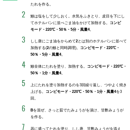
たれを作る。
鯵は塩をして少しおく。水気をふきとり、皮目を下にし
てホテルパンに並べごま油をかけて加熱する。
コンビ
モード・220℃・50％・5分・風量4
。
しし唐にごま油をからめて
2
とは別のホテルパンに並べて
加熱する(
2
の鯵と同時調理)。
コンビモード・220℃・
50％・5分・風量4
。
鯵全体にたれを塗り、加熱する。
コンビモード・220℃・
50％・1分・風量4
。
上にたれを塗り加熱するのを3回繰り返し、つやよく焼き
上げる。
コンビモード・220℃・50％・1分・風量4
を3
回。
B
を混ぜ、さっと茹でたみょうがを漬け、甘酢みょうが
を作る。
器に盛ってたれを塗り、しし唐、甘酢みょうがを添え