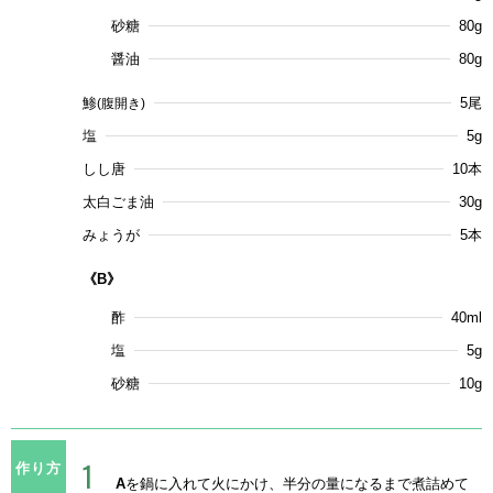
砂糖
80g
醤油
80g
鯵
5尾
(腹開き)
塩
5g
しし唐
10本
太白ごま油
30g
みょうが
5本
《B》
酢
40ml
塩
5g
砂糖
10g
作り方
A
を鍋に入れて火にかけ、半分の量になるまで煮詰めて