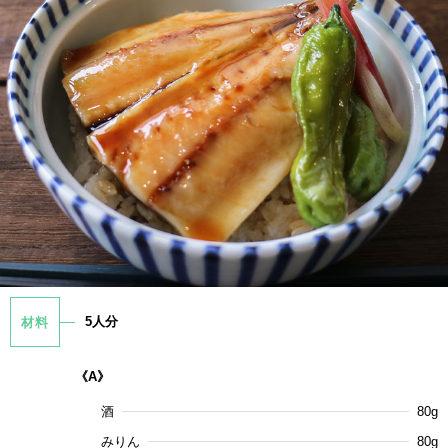
5人分
材料
《A》
酒
80g
みりん
80g