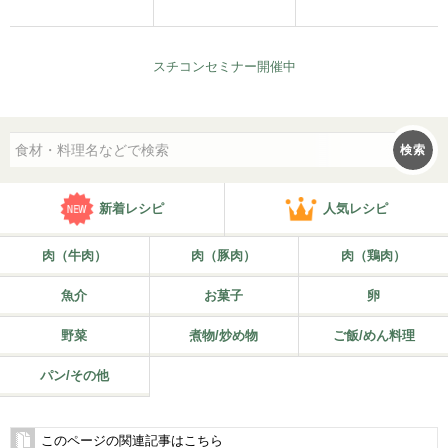
スチコンセミナー開催中
検索
新着レシピ
人気レシピ
肉（牛肉）
肉（豚肉）
肉（鶏肉）
魚介
お菓子
卵
野菜
煮物/炒め物
ご飯/めん料理
パン/その他
このページの関連記事はこちら