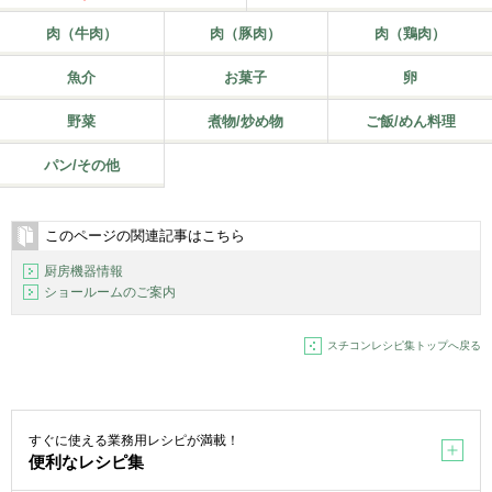
肉（牛肉）
肉（豚肉）
肉（鶏肉）
魚介
お菓子
卵
野菜
煮物/炒め物
ご飯/めん料理
パン/その他
このページの関連記事はこちら
厨房機器情報
ショールームのご案内
スチコンレシピ集トップへ戻る
すぐに使える業務用レシピが満載！
便利なレシピ集