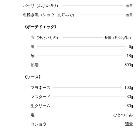
パセリ
適量
（みじん切り）
粗挽き黒コショウ
適量
（お好みで）
《ポーチドエッグ》
卵
6個
（冷たいもの）
（約60g/個）
塩
6g
酢
18g
熱湯
300g
《ソース》
マヨネーズ
100g
マスタード
30g
生クリーム
30g
塩
ひとつまみ
コショウ
適量