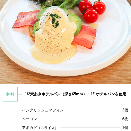
1/2穴あきホテルパン（深さ65mm）・1/1ホテルパンを使用
材料
イングリッシュマフィン
3個
ベーコン
6枚
アボカド
1個
（スライス）