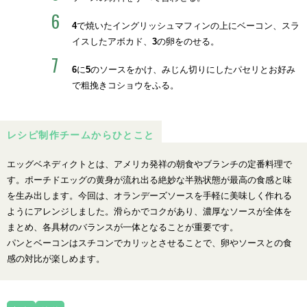
4
で焼いたイングリッシュマフィンの上にベーコン、スラ
イスしたアボカド、
3
の卵をのせる。
6
に
5
のソースをかけ、みじん切りにしたパセリとお好み
で粗挽きコショウをふる。
レシピ制作チームからひとこと
エッグベネディクトとは、アメリカ発祥の朝食やブランチの定番料理で
す。ポーチドエッグの黄身が流れ出る絶妙な半熟状態が最高の食感と味
を生み出します。今回は、オランデーズソースを手軽に美味しく作れる
ようにアレンジしました。滑らかでコクがあり、濃厚なソースが全体を
まとめ、各具材のバランスが一体となることが重要です。
パンとベーコンはスチコンでカリッとさせることで、卵やソースとの食
感の対比が楽しめます。